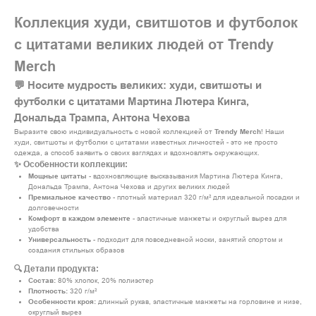
Коллекция худи, свитшотов и футболок
с цитатами великих людей от Trendy
Merch
💬 Носите мудрость великих: худи, свитшоты и
футболки с цитатами Мартина Лютера Кинга,
Дональда Трампа, Антона Чехова
Выразите свою индивидуальность с новой коллекцией от
Trendy Merch
! Наши
худи, свитшоты и футболки с цитатами известных личностей - это не просто
одежда, а способ заявить о своих взглядах и вдохновлять окружающих.
✨ Особенности коллекции:
Мощные цитаты
- вдохновляющие высказывания Мартина Лютера Кинга,
Дональда Трампа, Антона Чехова и других великих людей
Премиальное качество
- плотный материал 320 г/м² для идеальной посадки и
долговечности
Комфорт в каждом элементе
- эластичные манжеты и округлый вырез для
удобства
Универсальность
- подходит для повседневной носки, занятий спортом и
создания стильных образов
🔍 Детали продукта:
Состав:
80% хлопок, 20% полиэстер
Плотность:
320 г/м²
Особенности кроя:
длинный рукав, эластичные манжеты на горловине и низе,
округлый вырез