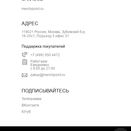
merchpoint.ru
АДРЕС
119021 Россия, Москва, Зубовский б-р,
16-20с1, Подъезд 3 офис 31
Поддержка покупателей
+7 (499) 550 4472
Работаем
Ежедневно
с 9:00 до 21:00
zakaz@merchpoint.ru
ПОДПИСЫВАЙТЕСЬ
Телеграмма
ВКонтакте
Ютуб