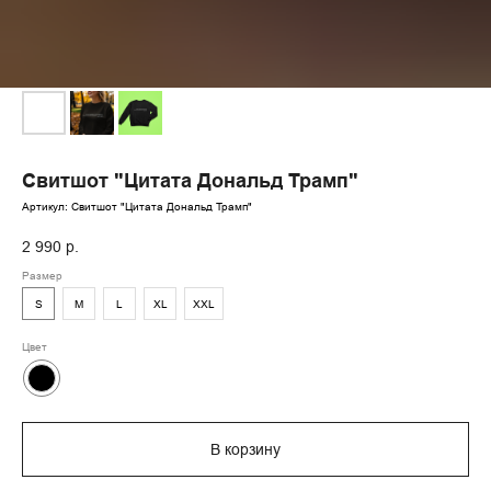
Свитшот "Цитата Дональд Трамп"
Артикул:
Свитшот "Цитата Дональд Трамп"
2 990
р.
Размер
S
M
L
XL
XXL
Цвет
В корзину