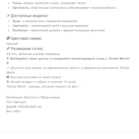
Ткань:
мягкая, приятная к коже, сохраняет тепло
Прочность:
эластичные компоненты обеспечивают износостойкость
📌 Доступные модели:
Худи
- с капюшоном и передним карманом
Свитшоты
- классический крой с круглым вырезом
Футболки
- лаконичный дизайн с выразительными принтами
🌈 Цветовая гамма:
Черный
📏 Размерная сетка:
XS-XXL (включая oversize размеры)
🌟
Выбирайте свою цитату и создавайте неповторимый стиль с Trendy Merch!
🌟
📌
Доступно для заказа на официальном сайте и в фирменных магазинах Trendy
Merch
🚚
Быстрая доставка по всей стране
🔄
Легкий возврат и обмен в течение 14 дней
Trendy Merch - одежда, которая говорит за вас!
✨
Коллекция: Артисты и Образ жизни
Тип: Свитшот
ДxШxВ: 550x50x350 мм
Вес: 450 г