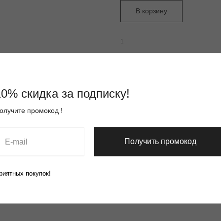
В корзину
1
Сумка сделана из плотной ткани с
крепкими и удобными ручками вы
так и продукты из супермаркета.
Размер сумки 35х40 см., длина ру
10% скидка за подписку!
Коллекция: Каллиграммы
олучите промокод !
Тип: Шоппер
ДxШxВ: 200x20x100 мм
Вес: 200 г
Получить промокод
риятных покупок!