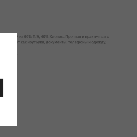
остоящей из 60% П/Э, 40% Хлопок.. Прочная и практичная с
держивает как ноутбуки, документы, телефоны и одежду,
чки 60 см.