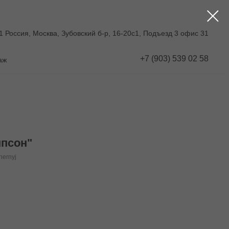
1 Россия, Москва, Зубовский б-р, 16-20с1, Подъезд 3 офис 31
+7 (903) 539 02 58
аж
псон"
hernyj