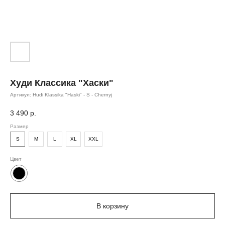
Худи Классика "Хаски"
Артикул:
Hudi Klassika "Haski" - S - Chernyj
3 490
р.
Размер
S
M
L
XL
XXL
Цвет
В корзину