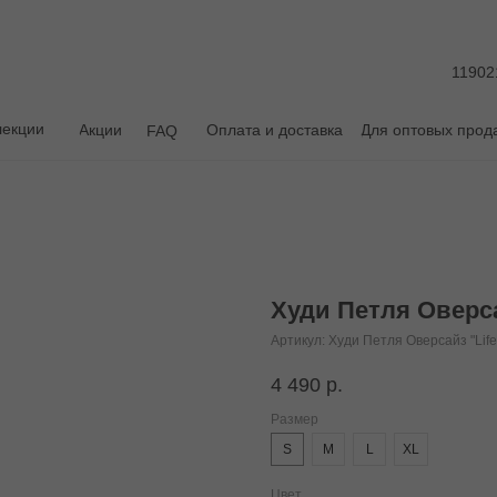
11902
лекции
Акции
Оплата и доставка
Для оптовых прод
FAQ
Худи Петля Оверс
Артикул:
Худи Петля Оверсайз "Life
4 490
р.
Размер
S
M
L
XL
Цвет