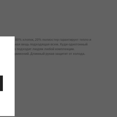
таве худи 80% хлопок, 20% полиэстер гарантирует тепло и
ниверсальная вещь подходящая всем. Худи однотонный
ь оверсайз подходит людям любой комплекции.
вободу движений. Длинный рукав защитит от холода.