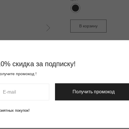
В корзину
Плотность футера 320 г/м2, в сос
комфорт в прохладную погоду. У
свободного кроя. Широкая модел
Спущенные плечи обеспечивают с
10% скидка за подписку!
Коллекция: Геймер
олучите промокод !
Тип: Худи оверсайз
ДxШxВ: 550x50x350 мм
Вес: 550 г
Получить промокод
риятных покупок!