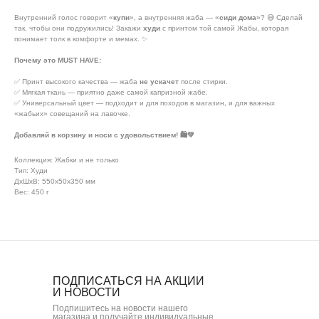
Внутренний голос говорит «
купи
», а внутренняя жаба — «
сиди дома
»? 😅 Сделай
так, чтобы они подружились! Закажи
худи
с принтом той самой Жабы, которая
понимает толк в комфорте и мемах. ✨
Почему это MUST HAVE:
✅ Принт высокого качества — жаба
не ускачет
после стирки.
✅ Мягкая ткань — приятно даже самой капризной жабе.
✅ Универсальный цвет — подходит и для походов в магазин, и для важных
«жабьих» совещаний на лавочке.
Добавляй в корзину и носи с удовольствием! 🛍️💚
Коллекция: Жабки и не только
Тип: Худи
ДxШxВ: 550x50x350 мм
Вес: 450 г
ПОДПИСАТЬСЯ НА АКЦИИ
И НОВОСТИ
Подпишитесь на новости нашего
магазина и получайте индивидуальные