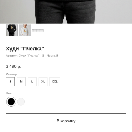
Худи "Пчелка"
Артикул:
Худи "Пчелка" - S - Черный
3 490
р.
Размер
S
M
L
XL
XXL
Цвет
В корзину