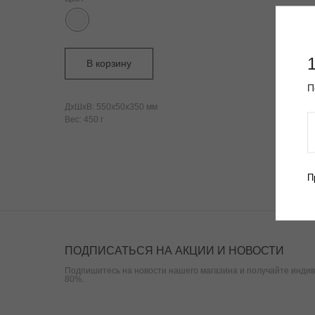
В корзину
П
ДxШxВ: 550x50x350 мм
Вес: 450 г
П
ПОДПИСАТЬСЯ НА АКЦИИ И НОВОСТИ
Подпишитесь на новости нашего магазина и получайте индив
80%.