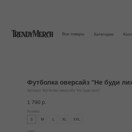
Все товары
Категории
Кол
Футболка оверсайз "Не буди лих
Артикул:
Футболка оверсайз "Не буди лихо"
1 790
р.
Размер
S
M
L
XL
XXL
Цвет