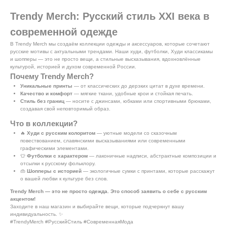
Trendy Merch: Русский стиль XXI века в
современной одежде
В Trendy Merch мы создаём коллекции одежды и аксессуаров, которые сочетают
русские мотивы с актуальными трендами. Наши худи, футболки, Худи классикамы
и шопперы — это не просто вещи, а стильные высказывания, вдохновлённые
культурой, историей и духом современной России.
Почему Trendy Merch?
Уникальные принты
— от классических до дерзких цитат в духе времени.
Качество и комфорт
— мягкие ткани, удобные крои и стойкая печать.
Стиль без границ
— носите с джинсами, юбками или спортивными брюками,
создавая свой неповторимый образ.
Что в коллекции?
🔥
Худи с русским колоритом
— уютные модели со сказочным
повествованием, славянскими высказываниями или современными
графическими элементами.
👕
Футболки с характером
— лаконичные надписи, абстрактные композиции и
отсылки к русскому фольклору.
👜
Шопперы с историей
— экологичные сумки с принтами, которые расскажут
о вашей любви к культуре без слов.
Trendy Merch — это не просто одежда. Это способ заявить о себе с русским
акцентом!
Заходите в наш магазин и выбирайте вещи, которые подчеркнут вашу
индивидуальность. ✨
#TrendyMerch #РусскийСтиль #СовременнаяМода