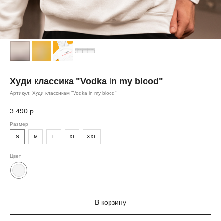
Худи классика "Vodka in my blood"
Артикул:
Худи классикам "Vodka in my blood"
3 490
р.
Размер
S
M
L
XL
XXL
Цвет
В корзину