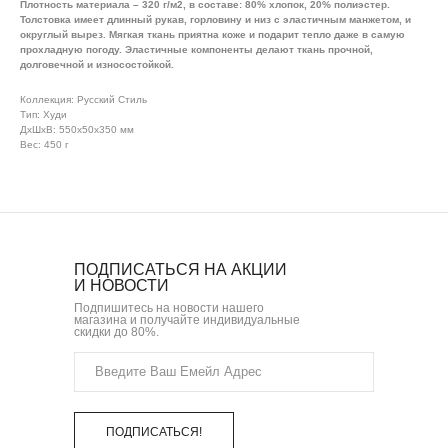
Плотность материала – 320 г/м2, в составе: 80% хлопок, 20% полиэстер.
Толстовка имеет длинный рукав, горловину и низ с эластичным манжетом, и
округлый вырез. Мягкая ткань приятна коже и подарит тепло даже в самую
прохладную погоду. Эластичные компоненты делают ткань прочной,
долговечной и износостойкой.
Коллекция: Русский Стиль
Тип: Худи
ДxШxВ: 550x50x350 мм
Вес: 450 г
ПОДПИСАТЬСЯ НА АКЦИИ
И НОВОСТИ
Подпишитесь на новости нашего
магазина и получайте индивидуальные
скидки до 80%.
ПОДПИСАТЬСЯ!