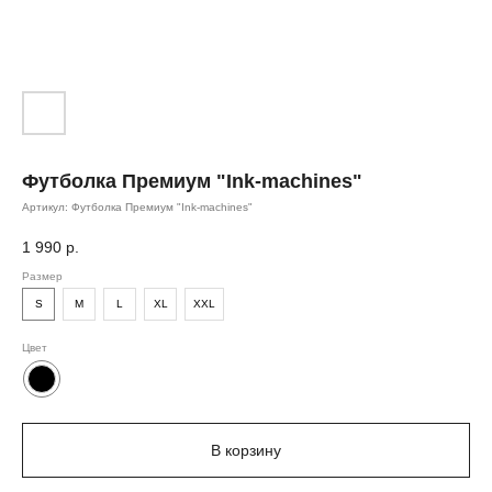
Футболка Премиум "Ink-machines"
Артикул:
Футболка Премиум "Ink-machines"
1 990
р.
Размер
S
M
L
XL
XXL
Цвет
В корзину