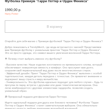
Футболка Премиум "Гарри Поттер и Орден Феникса"
1990,00
р.
Harry Potter
В корзину
Откройте для себя магию с Премиум футболкой "Гарри Поттер и Орден Феникса"!
Добро пожаловать в TrendyMerch, где мода встречается с магией! Представляем
вам Премиум футболку с уникальным принтом "Гарри Поттер и Орден Феникса".
Это не просто одежда, это символ вашего увлечения вселенной Гарри Поттера.
🌟 Почему стоит выбрать именно эту футболку?
- Высокое качество: Наше изделие изготовлено из премиального хлопка, который
обеспечивает невероятную мягкость и комфорт. Оно прослужит вам долго,
сохраняя свой первоначальный вид даже после многочисленных стирок.
- Эффектный дизайн: Принт "Гарри Поттер и Орден Феникса" выполнен с особой
тщательностью, каждая деталь передана с точностью. Он привлечет внимание и
подчеркнет вашу страсть к миру волшебства.
- Универсальность: Эта футболка идеально подходит для любого случая – будь то
прогулка по парку, встреча с друзьями или даже тематическая вечеринка. Она
легко комбинируется с другими элементами гардероба, позволяя создать
уникальный образ.
🎁 Прекрасный подарок для фанатов Гарри Поттера
Ищете идеальный подарок для друга или близкого человека? Футболка "Гарри
Поттер и Орден Феникса" станет замечательным выбором. Она обязательно
принесет радость любому поклоннику волшебной вселенной.