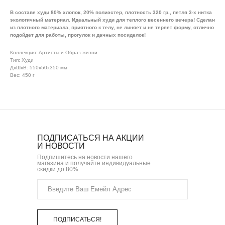
В составе худи 80% хлопок, 20% полиэстер, плотность 320 гр., петля 3-х нитка
экологичный материал. Идеальный худи для теплого весеннего вечера! Сделан
из плотного материала, приятного к телу, не линяет и не теряет форму, отлично
подойдет для работы, прогулок и дачных посиделок!
Коллекция: Артисты и Образ жизни
Тип: Худи
ДxШxВ: 550x50x350 мм
Вес: 450 г
ПОДПИСАТЬСЯ НА АКЦИИ
И НОВОСТИ
Подпишитесь на новости нашего
магазина и получайте индивидуальные
скидки до 80%.
ПОДПИСАТЬСЯ!