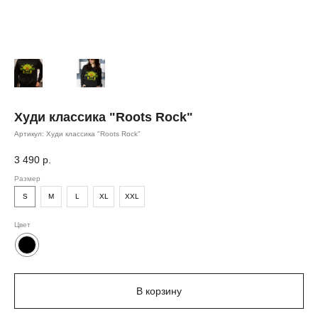
Худи классика "Roots Rock"
Артикул:
Худи классика "Roots Rock"
3 490
р.
Размер
S
M
L
XL
XXL
Цвет
В корзину