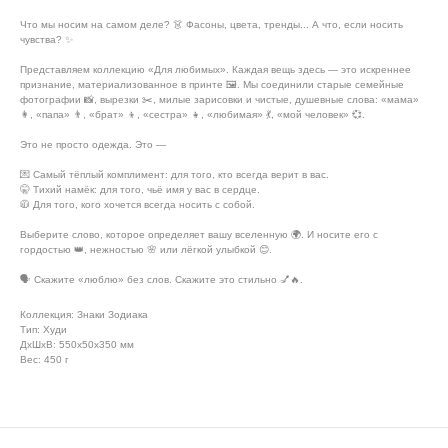
Что мы носим на самом деле? 👗 Фасоны, цвета, тренды... А что, если носить
чувства? ✨
Представляем коллекцию «Для любимых». Каждая вещь здесь — это искреннее
признание, материализованное в принте 🖼️. Мы соединили старые семейные
фотографии 📸, вырезки ✂️, милые зарисовки и чистые, душевные слова: «мама»
👩, «папа» 👨, «брат» 👦, «сестра» 👧, «любимая» 💃, «мой человек» 💞.
Это не просто одежда. Это —
💌 Самый тёплый комплимент: для того, кто всегда верит в вас.
🤫 Тихий намёк: для того, чьё имя у вас в сердце.
🧥 Для того, кого хочется всегда носить с собой.
Выберите слово, которое определяет вашу вселенную 🌍. И носите его с
гордостью 👑, нежностью 🌸 или лёгкой улыбкой 😊.
🗣️ Скажите «люблю» без слов. Скажите это стильно 💅🔥.
Коллекция: Знаки Зодиака
Тип: Худи
ДxШxВ: 550x50x350 мм
Вес: 450 г