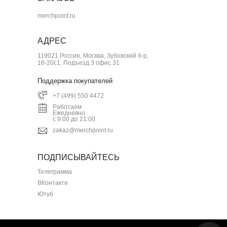
merchpoint.ru
АДРЕС
119021 Россия, Москва, Зубовский б-р,
16-20с1, Подъезд 3 офис 31
Поддержка покупателей
+7 (499) 550 4472
Работаем
Ежедневно
с 9:00 до 21:00
zakaz@merchpoint.ru
ПОДПИСЫВАЙТЕСЬ
Телеграмма
ВКонтакте
Ютуб