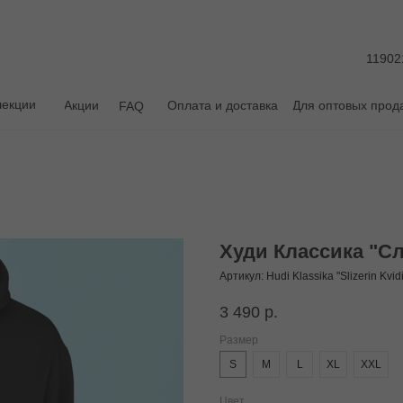
11902
лекции
Акции
Оплата и доставка
Для оптовых прод
FAQ
Худи Классика "С
Артикул:
Hudi Klassika "Slizerin Kvidi
3 490
р.
Размер
S
M
L
XL
XXL
Цвет