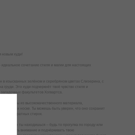
 новым худи!
– идеальное сочетание стиля и магии для настоящих
н в изысканных зелёном и серебряном цветах Слизерина, с
 груди. Это худи подчеркнёт твоё чувство стиля и
 загадочных факультетов Хогвартса.
изготовлены из высококачественного материала,
форт при носке. Ты можешь быть уверен, что оно сохранит
ле многократных стирок.
от того, где ты находишься – будь то прогулка по городу или
т привлекать внимание и подчёркивать твою