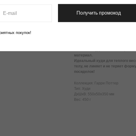
индивидуальность. Надевай его с 
превосходным.
Получить промокод
🎁 Отличный подарок: Подарить та
сделать ему настоящий сюрприз. О
риятных покупок!
Закажи своё Худи "Слизерин Квидич
TrendyMerch!
В составе худи 80% хлопок, 20% п
материал.
Идеальный худи для теплого весе
телу, не линяет и не теряет форм
посиделок!
Коллекция: Гарри Поттер
Тип: Худи
ДxШxВ: 550x50x350 мм
Вес: 450 г