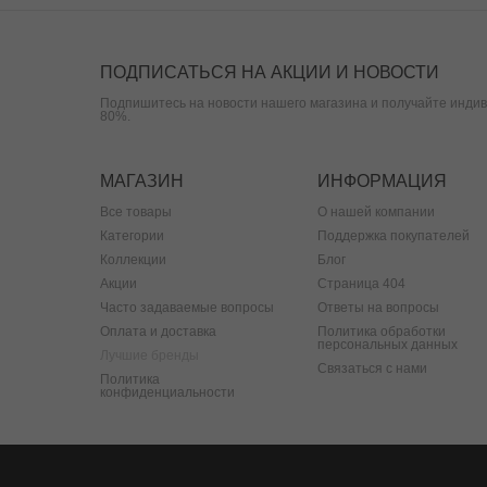
ПОДПИСАТЬСЯ НА АКЦИИ И НОВОСТИ
Подпишитесь на новости нашего магазина и получайте индив
80%.
МАГАЗИН
ИНФОРМАЦИЯ
Все товары
О нашей компании
Категории
Поддержка покупателей
Коллекции
Блог
Акции
Страница 404
Часто задаваемые вопросы
Ответы на вопросы
Оплата и доставка
Политика обработки
персональных данных
Лучшие бренды
Связаться с нами
Политика
конфиденциальности