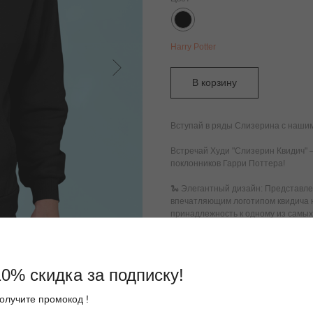
Harry Potter
В корзину
Вступай в ряды Слизерина с нашим
Встречай Худи "Слизерин Квидич" 
поклонников Гарри Поттера!
🐍 Элегантный дизайн: Представле
впечатляющим логотипом квидича на
принадлежность к одному из самых
🛡️ Надежное качество: Наши худи 
обеспечивающего максимальный ком
свой первоначальный вид даже пос
10% скидка за подписку!
🧙‍♂️ Идеальный выбор: Независимо 
олучите промокод !
встреча с друзьями, это худи буде