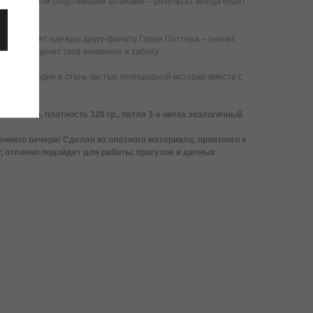
джинсами или спортивными штанами – результат всегда будет
кой предмет одежды другу-фанату Гарри Поттера – значит
н точно оценит твоё внимание и заботу.
" уже сегодня и стань частью легендарной истории вместе с
олиэстер, плотность 320 гр., петля 3-х нитка экологичный
ннего вечера! Сделан из плотного материала, приятного к
у, отлично подойдет для работы, прогулок и дачных