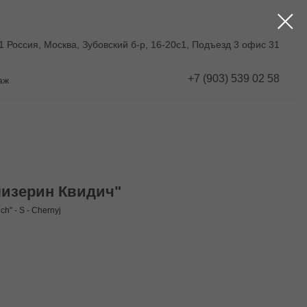
1 Россия, Москва, Зубовский б-р, 16-20с1, Подъезд 3 офис 31
+7 (903) 539 02 58
аж
лизерин Квидич"
ch" - S - Chernyj