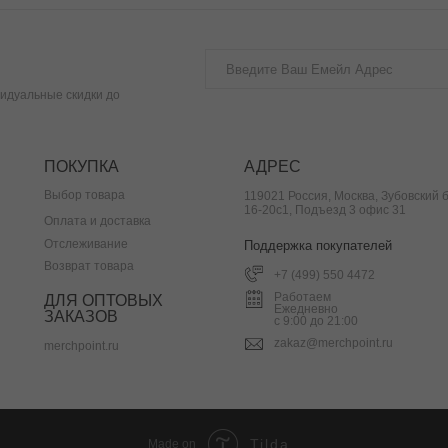
идуальные скидки до
ПОКУПКА
АДРЕС
Выбор товара
119021 Россия, Москва, Зубовский б
16-20с1, Подъезд 3 офис 31
Оплата и доставка
Отслеживание
Поддержка покупателей
Возврат товара
+7 (499) 550 4472
Работаем
ДЛЯ ОПТОВЫХ
Ежедневно
ЗАКАЗОВ
с 9:00 до 21:00
zakaz@merchpoint.ru
merchpoint.ru
Tilda
Made on