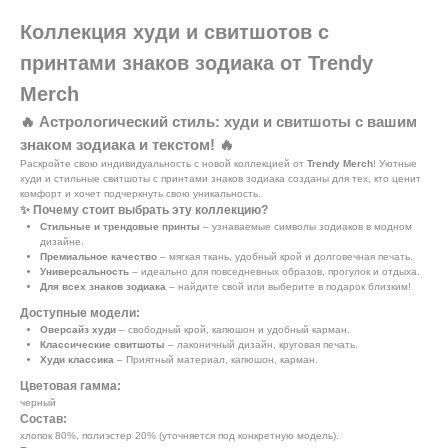
Коллекция худи и свитшотов с
принтами знаков зодиака от Trendy
Merch
🔥 Астрологический стиль: худи и свитшоты с вашим
знаком зодиака и текстом! 🔥
Раскройте свою индивидуальность с новой коллекцией от
Trendy Merch
! Уютные
худи и стильные свитшоты с принтами знаков зодиака созданы для тех, кто ценит
комфорт и хочет подчеркнуть свою уникальность.
✨ Почему стоит выбрать эту коллекцию?
Стильные и трендовые принты
– узнаваемые символы зодиаков в модном
дизайне.
Премиальное качество
– мягкая ткань, удобный крой и долговечная печать.
Универсальность
– идеально для повседневных образов, прогулок и отдыха.
Для всех знаков зодиака
– найдите свой или выберите в подарок близким!
Доступные модели:
Оверсайз худи
– свободный крой, капюшон и удобный карман.
Классические свитшоты
– лаконичный дизайн, круговая печать.
Худи классика
– Приятный материал, капюшон, карман.
Цветовая гамма:
черный
Состав:
хлопок 80%, полиэстер 20% (уточняется под конкретную модель).