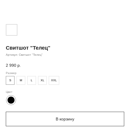
Свитшот "Телец"
Артикул:
Свитшот "Телец"
2 990
р.
Размер
S
M
L
XL
XXL
Цвет
В корзину