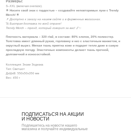
Размеры:
S–XXL (включая oversize).
🌟
Носите свой знак с гордостью – создавайте неповторимые луки с Trendy
Merch!
🌟
📌
Доступно к заказу на нашем сайте и в фирменных магазинах.
🚀
Быстрая доставка по всей стране!
Trendy Merch – тренд, который говорит за вас!
🌌✨
Плотность материала – 320 г/м2, в составе: 80% хлопок, 20% полиэстер.
Толстовка имеет длинный рукав, горловину и низ с эластичным манжетом, и
округлый вырез. Мягкая ткань приятна коже и подарит тепло даже в самую
прохладную погоду. Эластичные компоненты делают ткань прочной,
долговечной и износостойкой.
Коллекция: Знаки Зодиака
Тип: Свитшот
ДxШxВ: 550x50x350 мм
Вес: 450 г
ПОДПИСАТЬСЯ НА АКЦИИ
И НОВОСТИ
Подпишитесь на новости нашего
магазина и получайте индивидуальные