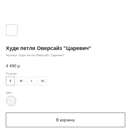
Худи петля Оверсайз "Царевич"
Артикул:
Худи петля Оверсайз "Царевич"
4 490
р.
Размер
S
M
L
XL
Цвет
В корзину