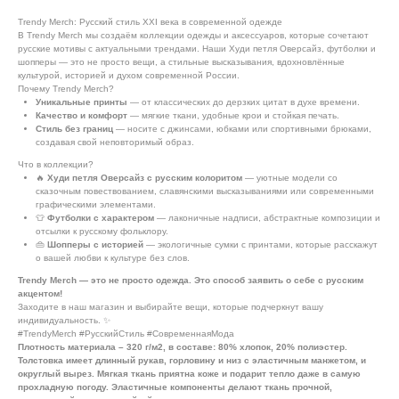
Trendy Merch: Русский стиль XXI века в современной одежде
В Trendy Merch мы создаём коллекции одежды и аксессуаров, которые сочетают
русские мотивы с актуальными трендами. Наши Худи петля Оверсайз, футболки и
шопперы — это не просто вещи, а стильные высказывания, вдохновлённые
культурой, историей и духом современной России.
Почему Trendy Merch?
Уникальные принты
— от классических до дерзких цитат в духе времени.
Качество и комфорт
— мягкие ткани, удобные крои и стойкая печать.
Стиль без границ
— носите с джинсами, юбками или спортивными брюками,
создавая свой неповторимый образ.
Что в коллекции?
🔥
Худи петля Оверсайз с русским колоритом
— уютные модели со
сказочным повествованием, славянскими высказываниями или современными
графическими элементами.
👕
Футболки с характером
— лаконичные надписи, абстрактные композиции и
отсылки к русскому фольклору.
👜
Шопперы с историей
— экологичные сумки с принтами, которые расскажут
о вашей любви к культуре без слов.
Trendy Merch — это не просто одежда. Это способ заявить о себе с русским
акцентом!
Заходите в наш магазин и выбирайте вещи, которые подчеркнут вашу
индивидуальность. ✨
#TrendyMerch #РусскийСтиль #СовременнаяМода
Плотность материала – 320 г/м2, в составе: 80% хлопок, 20% полиэстер.
Толстовка имеет длинный рукав, горловину и низ с эластичным манжетом, и
округлый вырез. Мягкая ткань приятна коже и подарит тепло даже в самую
прохладную погоду. Эластичные компоненты делают ткань прочной,