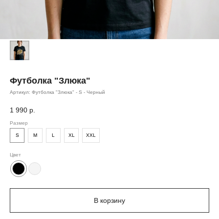
Футболка "Злюка"
Артикул:
Футболка "Злюка" - S - Черный
1 990
р.
Размер
S
M
L
XL
XXL
Цвет
В корзину