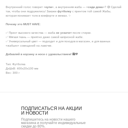
Внутренний голос говорит «
купи
», а внутренняя жаба — «
сиди дома
»? 😅 Сделай
так, чтобы они подружились! Закажи
футболку
с принтом той самой Жабы,
которая понимает толк в комфорте и мемах. ✨
Почему это MUST HAVE:
✅ Принт высокого качества — жаба
не ускачет
после стирки.
✅ Мягкая ткань — приятно даже самой капризной жабе.
✅ Универсальный цвет — подходит и для походов в магазин, и для важных
«жабьих» совещаний на лавочке.
Добавляй в корзину и носи с удовольствием! 🛍️💚
Тип: Футболка
ДxШxВ: 400x20x100 мм
Вес: 300 г
ПОДПИСАТЬСЯ НА АКЦИИ
И НОВОСТИ
Подпишитесь на новости нашего
магазина и получайте индивидуальные
скидки до 80%.