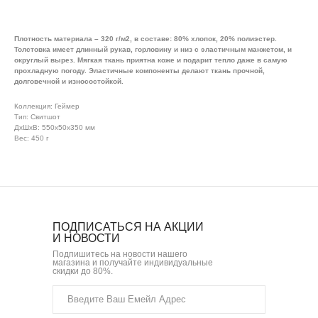
Плотность материала – 320 г/м2, в составе: 80% хлопок, 20% полиэстер.
Толстовка имеет длинный рукав, горловину и низ с эластичным манжетом, и
округлый вырез. Мягкая ткань приятна коже и подарит тепло даже в самую
прохладную погоду. Эластичные компоненты делают ткань прочной,
долговечной и износостойкой.
Коллекция: Геймер
Тип: Свитшот
ДxШxВ: 550x50x350 мм
Вес: 450 г
ПОДПИСАТЬСЯ НА АКЦИИ
И НОВОСТИ
Подпишитесь на новости нашего
магазина и получайте индивидуальные
скидки до 80%.