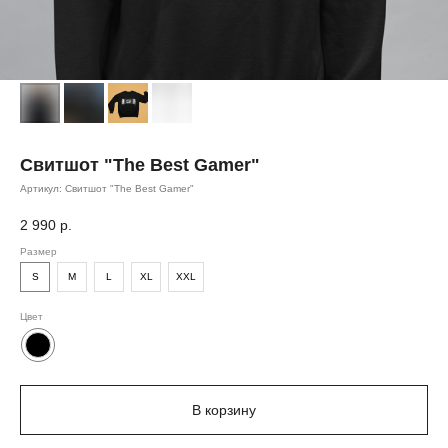
Свитшот "The Best Gamer"
Артикул:
Свитшот "The Best Gamer"
2 990
р.
Размер
S
M
L
XL
XXL
Цвет
В корзину