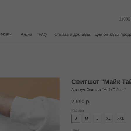
11902
лекции
Акции
Оплата и доставка
Для оптовых прод
FAQ
Свитшот "Майк Та
Артикул:
Свитшот "Майк Тайсон"
2 990
р.
Размер
S
M
L
XL
XXL
Цвет