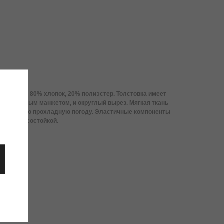
в составе: 80% хлопок, 20% полиэстер. Толстовка имеет
с эластичным манжетом, и округлый вырез. Мягкая ткань
аже в самую прохладную погоду. Эластичные компоненты
ой и износостойкой.