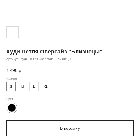
Худи Петля Оверсайз "Близнецы"
Артикул:
Худи Петля Оверсайз "Близнецы"
4 490
р.
Размер
S
M
L
XL
Цвет
В корзину