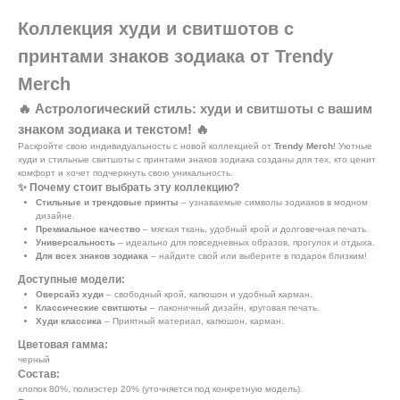
Коллекция худи и свитшотов с
принтами знаков зодиака от Trendy
Merch
🔥 Астрологический стиль: худи и свитшоты с вашим
знаком зодиака и текстом! 🔥
Раскройте свою индивидуальность с новой коллекцией от
Trendy Merch
! Уютные
худи и стильные свитшоты с принтами знаков зодиака созданы для тех, кто ценит
комфорт и хочет подчеркнуть свою уникальность.
✨ Почему стоит выбрать эту коллекцию?
Стильные и трендовые принты
– узнаваемые символы зодиаков в модном
дизайне.
Премиальное качество
– мягкая ткань, удобный крой и долговечная печать.
Универсальность
– идеально для повседневных образов, прогулок и отдыха.
Для всех знаков зодиака
– найдите свой или выберите в подарок близким!
Доступные модели:
Оверсайз худи
– свободный крой, капюшон и удобный карман.
Классические свитшоты
– лаконичный дизайн, круговая печать.
Худи классика
– Приятный материал, капюшон, карман.
Цветовая гамма:
черный
Состав:
хлопок 80%, полиэстер 20% (уточняется под конкретную модель).