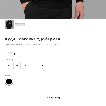
Худи Классика "Доберман"
Артикул:
Hudi Klassika "Doberman" - S - Chernyj
3 490
р.
Размер
S
M
L
XL
XXL
Цвет
В корзину