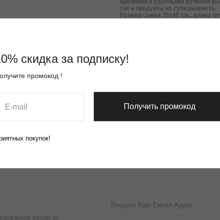
крепкими и удобными ручками вы
так и продукты из супермаркета.
Размер сумки 35х40 см., длина ру
Коллекция: Артисты и Образ жизни
Тип: Шоппер
lwh: 200x20x100 mm
Weight: 200 g
10% скидка за подписку!
олучите промокод !
Получить промокод
риятных покупок!
идуальные скидки до