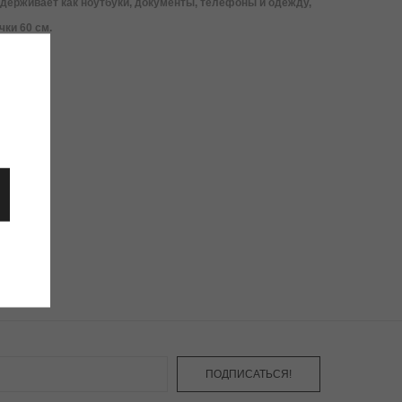
держивает как ноутбуки, документы, телефоны и одежду,
чки 60 см.
ПОДПИСАТЬСЯ!