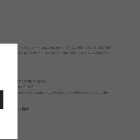
 а внутренняя жаба — «
сиди дома
»? 😅 Сделай так, чтобы они
принтом той самой Жабы, которая понимает толк в комфорте
а
не ускачет
после стирки.
мой капризной жабе.
и для походов в магазин, и для важных «жабьих» совещаний
ольствием! 🛍️💚