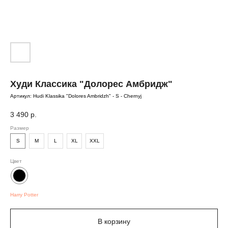
Худи Классика "Долорес Амбридж"
Артикул:
Hudi Klassika "Dolores Ambridzh" - S - Chernyj
3 490
р.
Размер
S
M
L
XL
XXL
Цвет
Harry Potter
В корзину