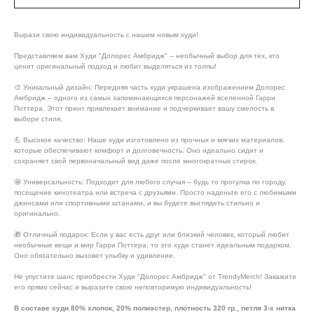
Вырази свою индивидуальность с нашим новым худи!
Представляем вам Худи "Долорес Амбридж" – необычный выбор для тех, кто
ценит оригинальный подход и любит выделяться из толпы!
🎨 Уникальный дизайн: Передняя часть худи украшена изображением Долорес
Амбридж – одного из самых запоминающихся персонажей вселенной Гарри
Поттера. Этот принт привлекает внимание и подчеркивает вашу смелость в
выборе стиля.
💪 Высокое качество: Наше худи изготовлено из прочных и мягких материалов,
которые обеспечивают комфорт и долговечность. Оно идеально сидит и
сохраняет свой первоначальный вид даже после многократных стирок.
🤩 Универсальность: Подходит для любого случая – будь то прогулка по городу,
посещение кинотеатра или встреча с друзьями. Просто наденьте его с любимыми
джинсами или спортивными штанами, и вы будете выглядеть стильно и
оригинально.
🎁 Отличный подарок: Если у вас есть друг или близкий человек, который любит
необычные вещи и мир Гарри Поттера, то это худи станет идеальным подарком.
Оно обязательно вызовет улыбку и удивление.
Не упустите шанс приобрести Худи "Долорес Амбридж" от TrendyMerch! Закажите
его прямо сейчас и выразите свою неповторимую индивидуальность!
В составе худи 80% хлопок, 20% полиэстер, плотность 320 гр., петля 3-х нитка