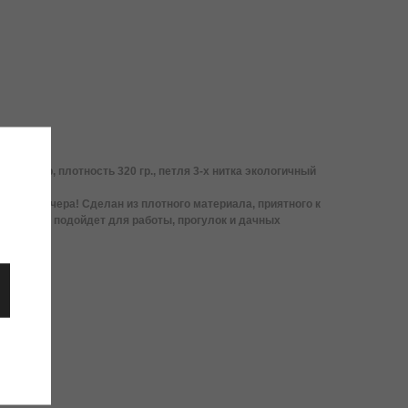
олиэстер, плотность 320 гр., петля 3-х нитка экологичный
ннего вечера! Сделан из плотного материала, приятного к
у, отлично подойдет для работы, прогулок и дачных