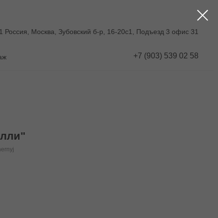
1 Россия, Москва, Зубовский б-р, 16-20с1, Подъезд 3 офис 31
+7 (903) 539 02 58
аж
улли"
hernyj