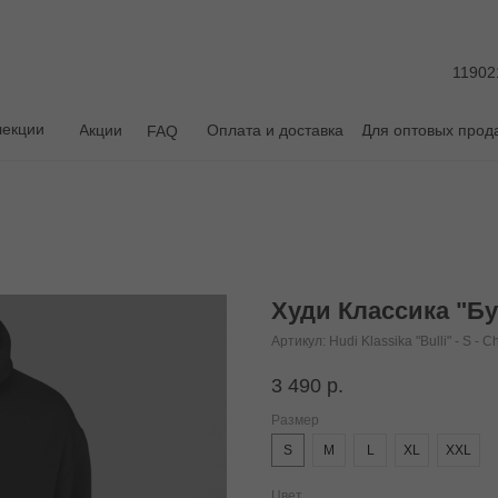
11902
лекции
Акции
Оплата и доставка
Для оптовых прод
FAQ
Худи Классика "Б
Артикул:
Hudi Klassika "Bulli" - S - C
3 490
р.
Размер
S
M
L
XL
XXL
Цвет