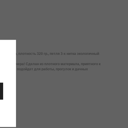
олиэстер, плотность 320 гр., петля 3-х нитка экологичный
ннего вечера! Сделан из плотного материала, приятного к
у, отлично подойдет для работы, прогулок и дачных