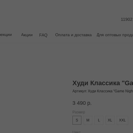
11902
лекции
Акции
Оплата и доставка
Для оптовых прод
FAQ
Худи Классика "Ga
Артикул:
Худи Классика "Game Nigh
3 490
р.
Размер
S
M
L
XL
XXL
Цвет