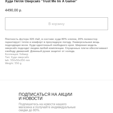
Худи Петля Оверсайз "Trust Me Im A Gamer"
4490,00
р.
В корзину
Плотность футера 320 г/м2, в составе худи 80% хлопок, 20% полиэстер
гарантирует тепло и комфорт в прохладную погоду. Универсальная вещь
подходящая всем. Худи однотонный свободного кроя. Широкая модель
оверсайз подходит людям любой комплекции. Спущенные плечи обеспечивают
свободу движений. Длинный рукав защитит от холода.
Коллекция: Геймер
Тип: Худи оверсайз
lwh: 550x50x350 mm
Weight: 550 g
ПОДПИСАТЬСЯ НА АКЦИИ
И НОВОСТИ
Подпишитесь на новости нашего
магазина и получайте индивидуальные
скидки до 80%.