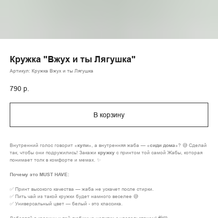
Кружка "Вжух и ты Лягушка"
Артикул:
Кружка Вжух и ты Лягушка
790
р.
В корзину
Внутренний голос говорит «
купи
», а внутренняя жаба — «
сиди дома
»? 😅 Сделай
так, чтобы они подружились! Закажи
кружку
с принтом той самой Жабы, которая
понимает толк в комфорте и мемах. ✨
Почему это MUST HAVE:
✅ Принт высокого качества — жаба не ускачет после стирки.
✅ Пить чай из такой кружки будет намного веселее 😅
✅ Универсальный цвет — белый - это классика.