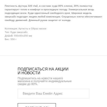
Плотность футера 320 г/м2, в составе худи 80% хлопок, 20% полиэстер
гарантирует тепло и комфорт в прохладную погоду. Универсальная вещь
подходящая всем. Худи однотонный свободного кроя. Широкая модель
оверсайз подходит людям любой комплекции. Спущенные плечи обеспечивают
свободу движений. Длинный рукав защитит от холода.
Коллекция: Артисты и Образ жизни
Тип: Худи оверсайз
ДxШxВ: 550x50x350 мм
Вес: 550 г
ПОДПИСАТЬСЯ НА АКЦИИ
И НОВОСТИ
Подпишитесь на новости нашего
магазина и получайте индивидуальные
скидки до 80%.