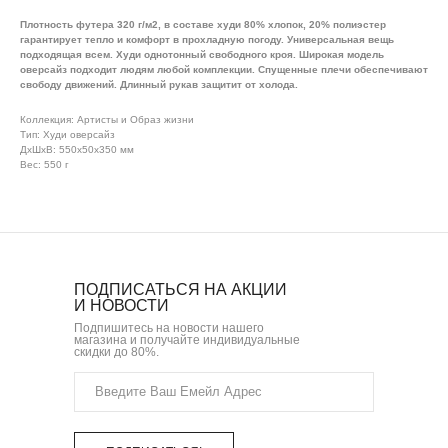
Плотность футера 320 г/м2, в составе худи 80% хлопок, 20% полиэстер
гарантирует тепло и комфорт в прохладную погоду. Универсальная вещь
подходящая всем. Худи однотонный свободного кроя. Широкая модель
оверсайз подходит людям любой комплекции. Спущенные плечи обеспечивают
свободу движений. Длинный рукав защитит от холода.
Коллекция: Артисты и Образ жизни
Тип: Худи оверсайз
ДxШxВ: 550x50x350 мм
Вес: 550 г
ПОДПИСАТЬСЯ НА АКЦИИ
И НОВОСТИ
Подпишитесь на новости нашего
магазина и получайте индивидуальные
скидки до 80%.