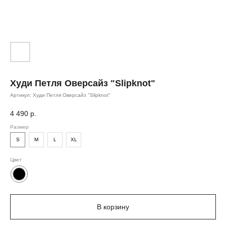
Худи Петля Оверсайз "Slipknot"
Артикул:
Худи Петля Оверсайз "Slipknot"
4 490
р.
Размер
S
M
L
XL
Цвет
В корзину