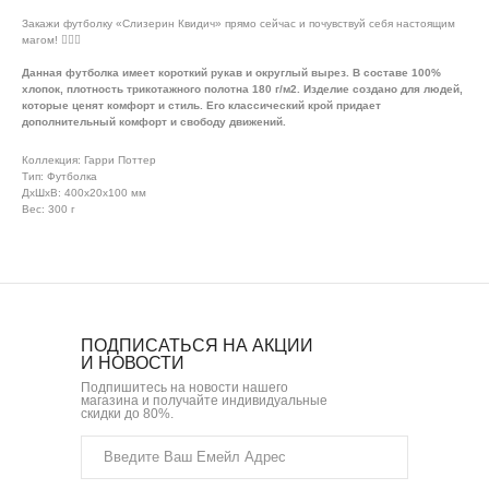
Закажи футболку «Слизерин Квидич» прямо сейчас и почувствуй себя настоящим
магом! 🧙‍♂️✨
Данная футболка имеет короткий рукав и округлый вырез. В составе 100%
хлопок, плотность трикотажного полотна 180 г/м2. Изделие создано для людей,
которые ценят комфорт и стиль. Его классический крой придает
дополнительный комфорт и свободу движений.
Коллекция: Гарри Поттер
Тип: Футболка
ДxШxВ: 400x20x100 мм
Вес: 300 г
ПОДПИСАТЬСЯ НА АКЦИИ
И НОВОСТИ
Подпишитесь на новости нашего
магазина и получайте индивидуальные
скидки до 80%.