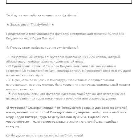
Твой путь к волшебству начинается с футболки!
🔥 Эксклюзив от TrendyMerch! 🔥
Представляем тебе уникальную футболку с потрясающим принтом «Слизерин
Квидич» из мира Гарри Поттера!
💪 Почему стоит выбрать именно эту футболку?
- ✨ Качественный материал: Футболка выполнена из 100% хлопка, который
обеспечивает комфорт даже при длительной носке.
- 🎨 Яркий принт: Принт «Слизерин Квидич» выполнен с использованием
современных технологий печати, благодаря чему он сохраняет свою яркость даже
после множества стирок.
- 🏅 Официальная лицензия: Мы сотрудничаем только с официальными
поставщиками, поэтому можешь быть уверен, что получишь оригинальный продукт
высокого качества.
- 🌟 Универсальность: Эта футболка идеально подойдет как для повседневного
использования, так и для тематических вечеринок или встреч с друзьями.
🎨 Футболка "Слизерин Квидич" от TrendyMerch создана для всех любителей
магии, независимо от пола! Она идеально подчеркнет твой стиль и любовь к
миру Гарри Поттера, будь то девушка или мужчина. Надевай ее с
уверенностью – магия универсальна, а значит, эта футболка подойдет
каждому!
👉 Не упусти шанс стать частью волшебного мира!