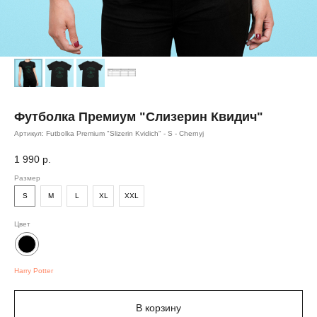
Футболка Премиум "Слизерин Квидич"
Артикул:
Futbolka Premium "Slizerin Kvidich" - S - Chernyj
1 990
р.
Размер
S
M
L
XL
XXL
Цвет
Harry Potter
В корзину