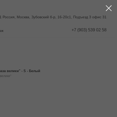
1 Россия, Москва, Зубовский б-р, 16-20с1, Подъезд 3 офис 31
+7 (903) 539 02 58
аж
аза велики" - S - Белый
 велики"