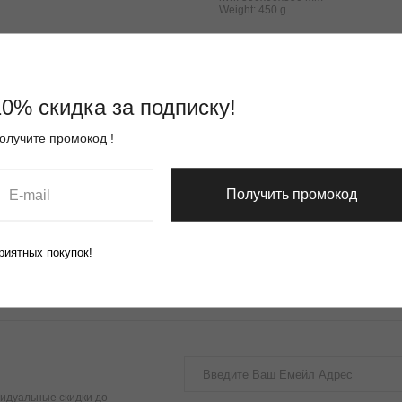
Weight: 450 g
10% скидка за подписку!
олучите промокод !
Получить промокод
риятных покупок!
идуальные скидки до