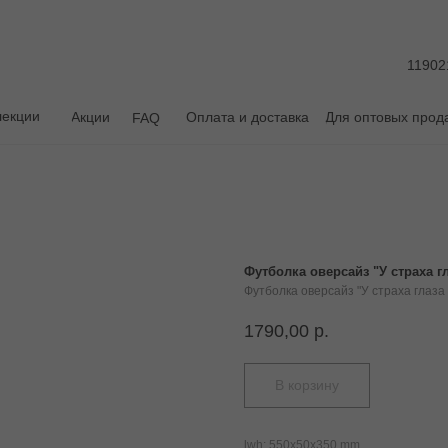
11902
лекции
Акции
Оплата и доставка
Для оптовых прод
FAQ
Футболка оверсайз "У страха гл
Футболка оверсайз "У страха глаза
1790,00
р.
В корзину
lwh: 550x50x350 mm